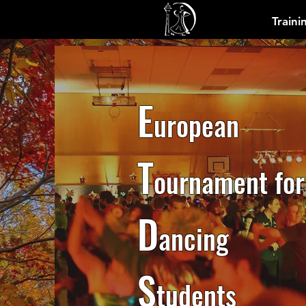
Traini
E
uropean
T
ournament for
D
ancing
S
tudents