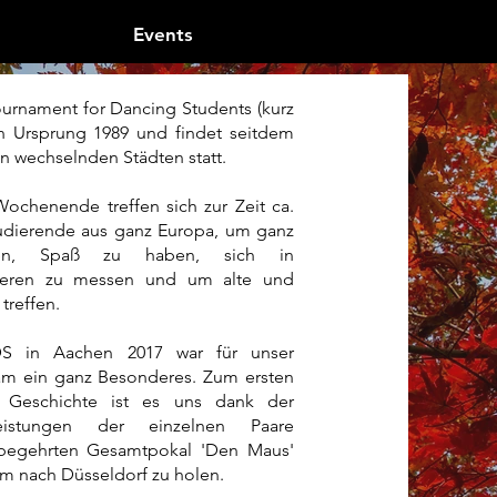
Events
urnament for Dancing Students (kurz
n Ursprung 1989 und findet seitdem
in wechselnden Städten statt.
Wochenende treffen sich zur Zeit ca.
udierende aus ganz Europa, um ganz
zen, Spaß zu haben, sich in
rnieren zu messen und um alte und
treffen.
TDS in Aachen 2017 war für unser
am ein ganz Besonderes. Zum ersten
 Geschichte ist es uns dank der
eistungen der einzelnen Paare
begehrten Gesamtpokal 'Den Maus'
am nach Düsseldorf zu holen.