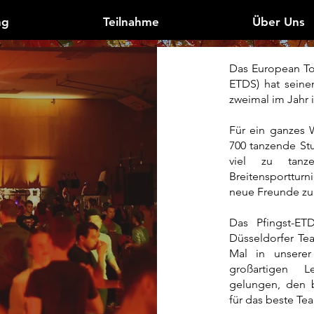
ng
Teilnahme
Über Uns
Das European To
ETDS) hat seine
zweimal im Jahr 
Für ein ganzes 
700 tanzende St
viel zu tan
Breitensporttu
neue Freunde zu 
​Das Pfingst-E
Düsseldorfer Te
Mal in unserer
großartigen L
gelungen, den 
für das beste Te