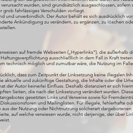
 verursacht wurden, sind grundsätzlich ausgeschlossen, sofern 
r grob fahrlässiges Verschulden vorliegt.
d und unverbindlich. Der Autor behält es sich ausdrücklich vor,
rte Ankündigung zu verändern, zu ergänzen, zu löschen oder
stellen.
Verweisen auf fremde Webseiten („Hyperlinks“), die außerhalb 
Haftungsverpflichtung ausschließlich in dem Fall in Kraft trete
ihm technisch möglich und zumutbar wäre, die Nutzung im Falle 
rücklich, dass zum Zeitpunkt der Linksetzung keine illegalen In
ie aktuelle und zukünftige Gestaltung, die Inhalte oder die Urh
t der Autor keinerlei Einfluss. Deshalb distanziert er sich hier
üpften Seiten, die nach der Linksetzung verändert wurden. Diese F
etangebotes gesetzten Links und Verweise sowie für Fremdeintr
iskussionsforen und Mailinglisten. Für illegale, fehlerhafte od
e aus der Nutzung oder Nichtnutzung solcherart dargebotenen 
Seite, auf welche verwiesen wurde, nicht derjenige, der über Lin
eist.