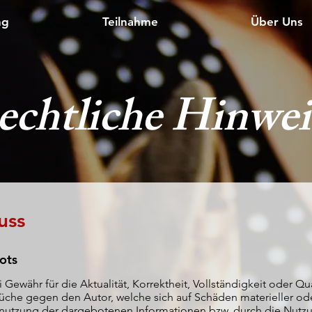
ng
Teilnahme
Über Uns
echtliche Hinwei
uss
ots
Gewähr für die Aktualität, Korrektheit, Vollständigkeit oder Qua
che gegen den Autor, welche sich auf Schäden materieller oder
nutzung der dargebotenen Informationen bzw. durch die Nutzu