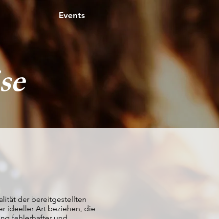
Events
se
lität der bereitgestellten
 ideeller Art beziehen, die
ng fehlerhafter und