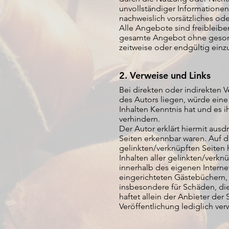
unvollständiger Informationen
nachweislich vorsätzliches ode
Alle Angebote sind freibleiben
gesamte Angebot ohne gesonde
zeitweise oder endgültig einzu
2. Verweise und Links
Bei direkten oder indirekten 
des Autors liegen, würde eine 
Inhalten Kenntnis hat und es 
verhindern.
Der Autor erklärt hiermit ausd
Seiten erkennbar waren. Auf d
gelinkten/verknüpften Seiten ha
Inhalten aller gelinkten/verkn
innerhalb des eigenen Intern
eingerichteten Gästebüchern, D
insbesondere für Schäden, di
haftet allein der Anbieter der 
Veröffentlichung lediglich verw