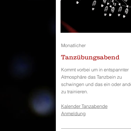
Monatlicher
Tanzübungsabend
Kommt vorbei um in entspannter
Atmosphäre das Tanzbein zu
schwingen und das ein oder and
zu trainieren.
Kalender Tanzabende
Anmeldung