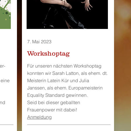
7. Mai 2023
Workshoptag
er-
Für unseren nächsten Workshoptag
konnten wir Sarah Latton, als ehem. dt.
 eine
Meisterin Latein Kür und Julia
Janssen, als ehem. Europameisterin
Equality Standard gewinnen.
und
Seid bei dieser geballten
Frauenpower mit dabei!
Anmeldung