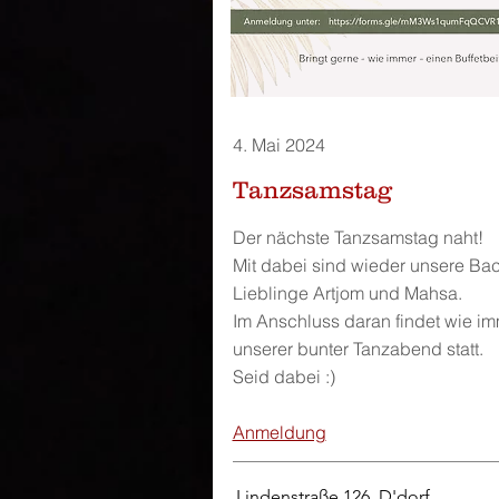
4. Mai 2024
Tanzsamstag
Der nächste Tanzsamstag naht!
Mit dabei sind wieder unsere Ba
Lieblinge Artjom und Mahsa.
Im Anschluss daran findet wie i
unserer bunter Tanzabend statt.
Seid dabei :)
Anmeldung
Lindenstraße 126, D'dorf