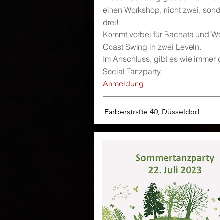
einen Workshop, nicht zwei, son
drei!
Kommt vorbei für Bachata und W
Coast Swing in zwei Leveln.
Im Anschluss, gibt es wie immer 
Social Tanzparty.
Anmeldung
Färberstraße 40, Düsseldorf