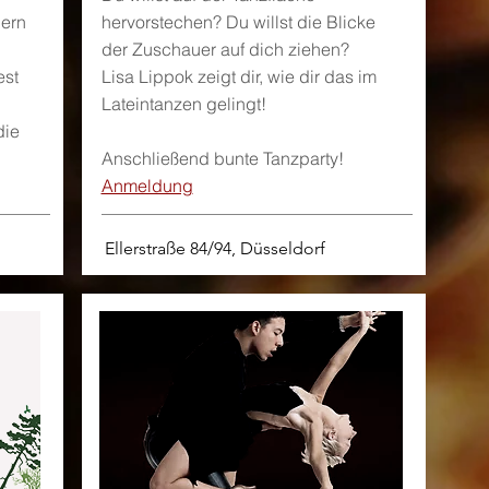
dern
hervorstechen? Du willst die Blicke
der Zuschauer auf dich ziehen?
est
Lisa Lippok zeigt dir, wie dir das im
Lateintanzen gelingt!
die
Anschließend bunte Tanzparty!
Anmeldung
Ellerstraße 84/94, Düsseldorf