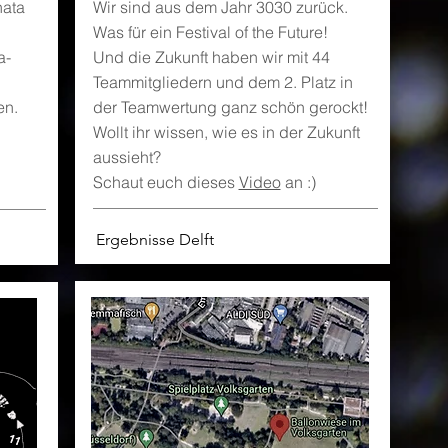
hata
Wir sind aus dem Jahr 3030 zurück.
Was für ein Festival of the Future!
a-
Und die Zukunft haben wir mit 44
Teammitgliedern und dem 2. Platz in
en.
der Teamwertung ganz schön gerockt!
Wollt ihr wissen, wie es in der Zukunft
aussieht?
Schaut euch dieses
Video
an :)
Ergebnisse Delft