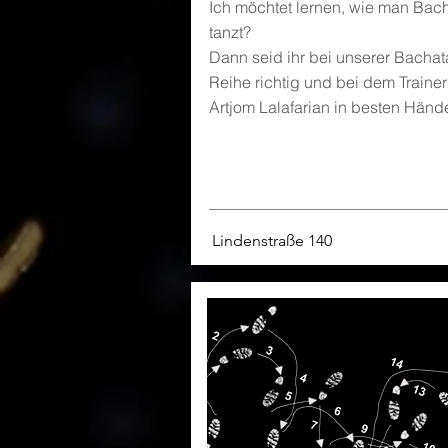
Ich möchtet lernen, wie man Bac
tanzt?
Dann seid ihr bei unserer Bachat
Reihe richtig und bei dem Trainer
Artjom Lalafarian in besten Händ
Lindenstraße 140