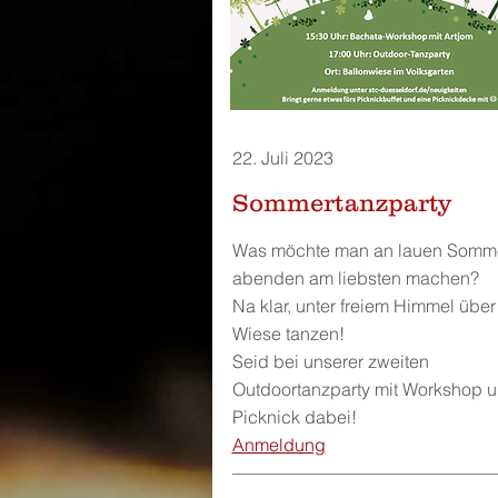
22. Juli 2023
Sommertanzparty
Was möchte man an lauen Somm
abenden am liebsten machen?
Na klar, unter freiem Himmel über
Wiese tanzen!
Seid bei unserer zweiten
Outdoortanzparty mit Workshop 
Picknick dabei!
Anmeldung